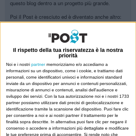
questo blog dentro a un progetto più grande.
Poi il Post è cresciuto ed è diventato anche altro:
un progetto giornalistico che prosegue da oltre 16
anni, grazie a chi lo scopre, lo apprezza e lo
consiglia in giro.
Il rispetto della tua riservatezza è la nostra
priorità
Leggi il Post, magari ti piace
Noi e i nostri
partner
memorizziamo e/o accediamo a
informazioni su un dispositivo, come i cookie, e trattiamo dati
personali, come identificatori univoci e informazioni standard
Luca Sofri
Wittgenstein
inviate da un dispositivo per annunci e contenuti personalizzati,
misurazione di annunci e contenuti, analisi dell'audience e
sviluppo dei servizi.
Con la tua autorizzazione noi e i nostri 1733
partner possiamo utilizzare dati precisi di geolocalizzazione e
identificazione tramite la scansione del dispositivo. Puoi fare clic
per consentire a noi e ai nostri partner il trattamento per le
POST SUCCESSIVO
finalità sopra descritte. In alternativa puoi fare clic per negare il
POST PRECEDENTE
“Ho dirottato un aereo e l’ho
Wittgenstein come Chi
consenso o accedere a informazioni più dettagliate e modificare
schiantato su un grattacielo”
le tue preferenze prima di acconsentire.
Si rende noto che