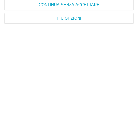
CONTINUA SENZA ACCETTARE
PIÙ OPZIONI
Info
AI che scrive di Taylor Swift come se fossi io
Filologia di Wittgenstein
Cookie