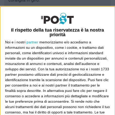
Leggi il Post, magari ti piace
Il rispetto della tua riservatezza è la nostra
Luca Sofri
Wittgenstein
priorità
Noi e i nostri
partner
memorizziamo e/o accediamo a
informazioni su un dispositivo, come i cookie, e trattiamo dati
personali, come identificatori univoci e informazioni standard
inviate da un dispositivo per annunci e contenuti personalizzati,
misurazione di annunci e contenuti, analisi dell'audience e
POST PRECEDENTE
POST SUCCESSIVO
Onèr
This is my country/3
sviluppo dei servizi.
Con la tua autorizzazione noi e i nostri 1733
partner possiamo utilizzare dati precisi di geolocalizzazione e
identificazione tramite la scansione del dispositivo. Puoi fare clic
per consentire a noi e ai nostri partner il trattamento per le
finalità sopra descritte. In alternativa puoi fare clic per negare il
E per i regali di Natale
consenso o accedere a informazioni più dettagliate e modificare
le tue preferenze prima di acconsentire.
Si rende noto che
alcuni trattamenti dei dati personali possono non richiedere il tuo
consenso, ma hai il diritto di opporti a tale trattamento. Le tue