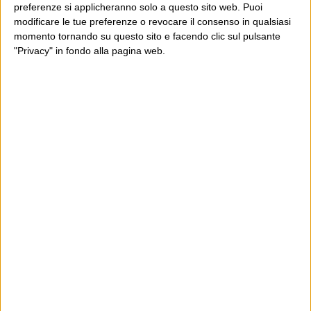
preferenze si applicheranno solo a questo sito web. Puoi
modificare le tue preferenze o revocare il consenso in qualsiasi
momento tornando su questo sito e facendo clic sul pulsante
"Privacy" in fondo alla pagina web.
Ultimi articoli
La sinistra de coccio
Don’t feed the trolls
A chi pensi, quando senti dire “patrimoniale”?
Con due pistole caricate a salve e un canestro di parole
Cinquantaquattro contro quarantasei