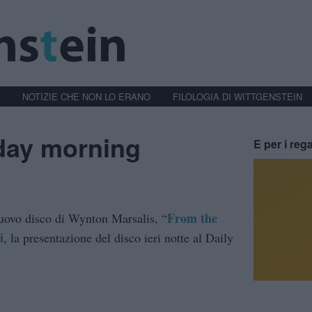
NOTIZIE CHE NON LO ERANO
FILOLOGIA DI WITTGENSTEIN
sday morning
E per i rega
From the
nuovo disco di Wynton Marsalis, “
i
, la presentazione del disco ieri notte al Daily