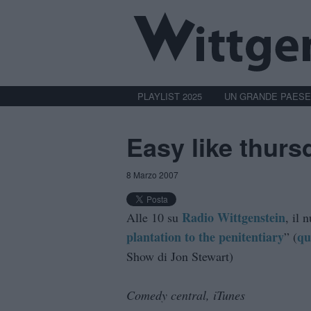
PLAYLIST 2025
UN GRANDE PAESE
Easy like thur
8 Marzo 2007
Radio Wittgenstein
Alle 10 su
, il 
plantation to the penitentiary
qu
” (
Show di Jon Stewart)
Comedy central, iTunes