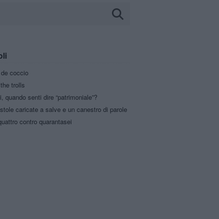
oli
a de coccio
the trolls
i, quando senti dire “patrimoniale”?
stole caricate a salve e un canestro di parole
uattro contro quarantasei