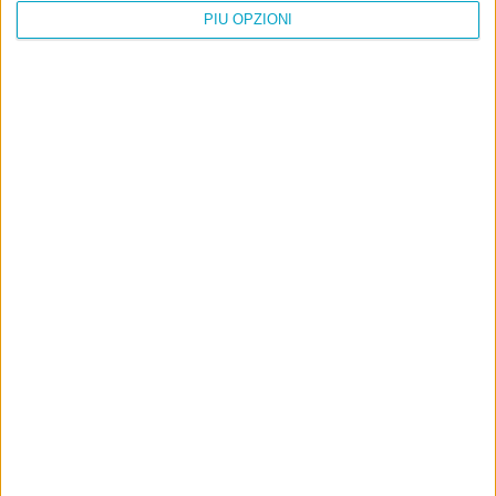
PIÙ OPZIONI
Info
AI che scrive di Taylor Swift come se fossi io
Filologia di Wittgenstein
Cookie
Informativa sui cookie