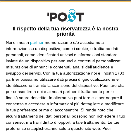
Luca Sofri
Wittgenstein
Il rispetto della tua riservatezza è la nostra
priorità
Noi e i nostri
partner
memorizziamo e/o accediamo a
informazioni su un dispositivo, come i cookie, e trattiamo dati
personali, come identificatori univoci e informazioni standard
POST PRECEDENTE
POST SUCCESSIVO
Easy like thursday morning
“Spavaldamente”
inviate da un dispositivo per annunci e contenuti personalizzati,
misurazione di annunci e contenuti, analisi dell'audience e
sviluppo dei servizi.
Con la tua autorizzazione noi e i nostri 1733
partner possiamo utilizzare dati precisi di geolocalizzazione e
identificazione tramite la scansione del dispositivo. Puoi fare clic
E per i regali di Natale
per consentire a noi e ai nostri partner il trattamento per le
finalità sopra descritte. In alternativa puoi fare clic per negare il
consenso o accedere a informazioni più dettagliate e modificare
le tue preferenze prima di acconsentire.
Si rende noto che
alcuni trattamenti dei dati personali possono non richiedere il tuo
consenso, ma hai il diritto di opporti a tale trattamento. Le tue
preferenze si applicheranno solo a questo sito web. Puoi