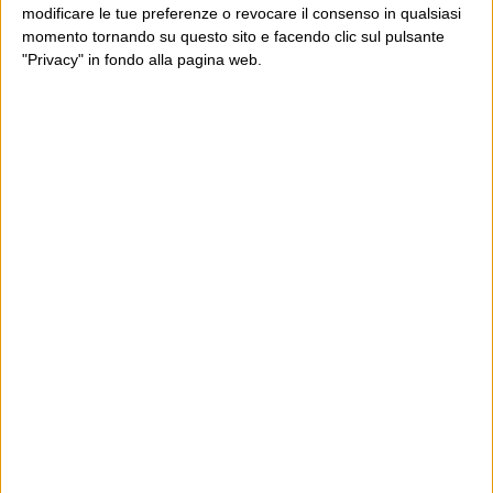
modificare le tue preferenze o revocare il consenso in qualsiasi
momento tornando su questo sito e facendo clic sul pulsante
"Privacy" in fondo alla pagina web.
Ultimi articoli
La sinistra de coccio
Don’t feed the trolls
A chi pensi, quando senti dire “patrimoniale”?
Con due pistole caricate a salve e un canestro di parole
Cinquantaquattro contro quarantasei