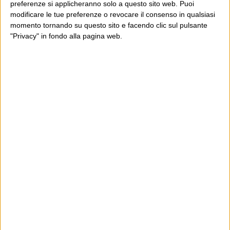
preferenze si applicheranno solo a questo sito web. Puoi
modificare le tue preferenze o revocare il consenso in qualsiasi
momento tornando su questo sito e facendo clic sul pulsante
"Privacy" in fondo alla pagina web.
Ultimi articoli
La sinistra de coccio
Don’t feed the trolls
A chi pensi, quando senti dire “patrimoniale”?
Con due pistole caricate a salve e un canestro di parole
Cinquantaquattro contro quarantasei