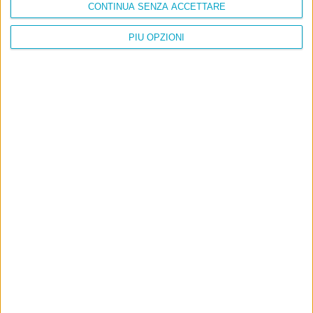
CONTINUA SENZA ACCETTARE
PIÙ OPZIONI
Info
AI che scrive di Taylor Swift come se fossi io
Filologia di Wittgenstein
Cookie