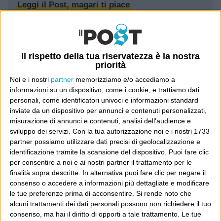
Leggi il Post, magari ti piace
Luca Sofri
Wittgenstein
Il rispetto della tua riservatezza è la nostra
priorità
Noi e i nostri
partner
memorizziamo e/o accediamo a
informazioni su un dispositivo, come i cookie, e trattiamo dati
personali, come identificatori univoci e informazioni standard
POST SUCCESSIVO
POST PRECEDENTE
inviate da un dispositivo per annunci e contenuti personalizzati,
“Noi siamo i buoni, cerchiamo di
misurazione di annunci e contenuti, analisi dell'audience e
dimostrarlo”
La T-shirt da 275 dollari
sviluppo dei servizi.
Con la tua autorizzazione noi e i nostri 1733
partner possiamo utilizzare dati precisi di geolocalizzazione e
identificazione tramite la scansione del dispositivo. Puoi fare clic
per consentire a noi e ai nostri partner il trattamento per le
finalità sopra descritte. In alternativa puoi fare clic per negare il
E per i regali di Natale
consenso o accedere a informazioni più dettagliate e modificare
le tue preferenze prima di acconsentire.
Si rende noto che
alcuni trattamenti dei dati personali possono non richiedere il tuo
consenso, ma hai il diritto di opporti a tale trattamento. Le tue