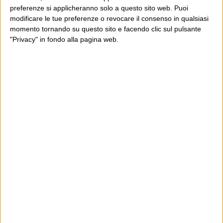
preferenze si applicheranno solo a questo sito web. Puoi
modificare le tue preferenze o revocare il consenso in qualsiasi
momento tornando su questo sito e facendo clic sul pulsante
"Privacy" in fondo alla pagina web.
Ultimi articoli
La sinistra de coccio
Don’t feed the trolls
A chi pensi, quando senti dire “patrimoniale”?
Con due pistole caricate a salve e un canestro di parole