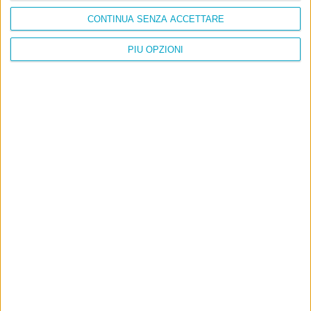
CONTINUA SENZA ACCETTARE
PIÙ OPZIONI
Info
AI che scrive di Taylor Swift come se fossi io
Filologia di Wittgenstein
Cookie