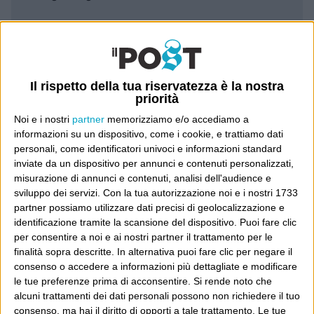
Leggi il Post, magari ti piace
Luca Sofri
Wittgenstein
Il rispetto della tua riservatezza è la nostra
priorità
Noi e i nostri
partner
memorizziamo e/o accediamo a
informazioni su un dispositivo, come i cookie, e trattiamo dati
personali, come identificatori univoci e informazioni standard
inviate da un dispositivo per annunci e contenuti personalizzati,
POST PRECEDENTE
misurazione di annunci e contenuti, analisi dell'audience e
POST SUCCESSIVO
Arriva un momento…
sviluppo dei servizi.
Con la tua autorizzazione noi e i nostri 1733
Tutto questo lascerà una traccia
partner possiamo utilizzare dati precisi di geolocalizzazione e
identificazione tramite la scansione del dispositivo. Puoi fare clic
per consentire a noi e ai nostri partner il trattamento per le
finalità sopra descritte. In alternativa puoi fare clic per negare il
consenso o accedere a informazioni più dettagliate e modificare
E per i regali di Natale
le tue preferenze prima di acconsentire.
Si rende noto che
alcuni trattamenti dei dati personali possono non richiedere il tuo
consenso, ma hai il diritto di opporti a tale trattamento. Le tue