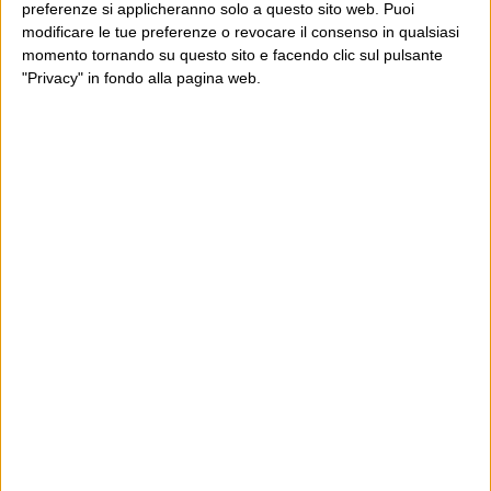
preferenze si applicheranno solo a questo sito web. Puoi
modificare le tue preferenze o revocare il consenso in qualsiasi
momento tornando su questo sito e facendo clic sul pulsante
"Privacy" in fondo alla pagina web.
Ultimi articoli
La sinistra de coccio
Don’t feed the trolls
A chi pensi, quando senti dire “patrimoniale”?
Con due pistole caricate a salve e un canestro di parole
Cinquantaquattro contro quarantasei