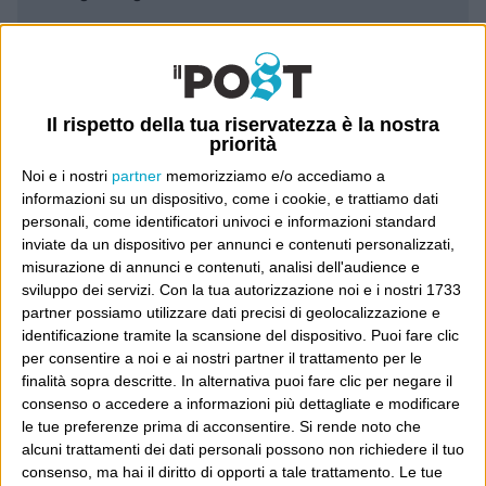
Leggi il Post, magari ti piace
Il rispetto della tua riservatezza è la nostra
Luca Sofri
Wittgenstein
priorità
Noi e i nostri
partner
memorizziamo e/o accediamo a
informazioni su un dispositivo, come i cookie, e trattiamo dati
personali, come identificatori univoci e informazioni standard
inviate da un dispositivo per annunci e contenuti personalizzati,
POST PRECEDENTE
POST SUCCESSIVO
misurazione di annunci e contenuti, analisi dell'audience e
Easter
Pilato
sviluppo dei servizi.
Con la tua autorizzazione noi e i nostri 1733
partner possiamo utilizzare dati precisi di geolocalizzazione e
identificazione tramite la scansione del dispositivo. Puoi fare clic
per consentire a noi e ai nostri partner il trattamento per le
finalità sopra descritte. In alternativa puoi fare clic per negare il
E per i regali di Natale
consenso o accedere a informazioni più dettagliate e modificare
le tue preferenze prima di acconsentire.
Si rende noto che
alcuni trattamenti dei dati personali possono non richiedere il tuo
consenso, ma hai il diritto di opporti a tale trattamento. Le tue