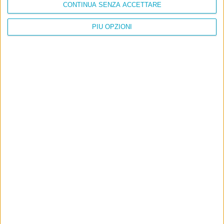
CONTINUA SENZA ACCETTARE
PIÙ OPZIONI
Info
AI che scrive di Taylor Swift come se fossi io
Filologia di Wittgenstein
Cookie