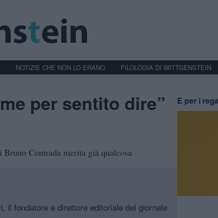
NOTIZIE CHE NON LO ERANO
FILOLOGIA DI WITTGENSTEIN
 me per sentito dire”
E per i rega
di Bruno Contrada merita già qualcosa
, il fondatore e direttore editoriale del giornale