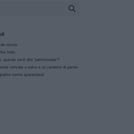
oli
a de coccio
the trolls
i, quando senti dire “patrimoniale”?
stole caricate a salve e un canestro di parole
uattro contro quarantasei