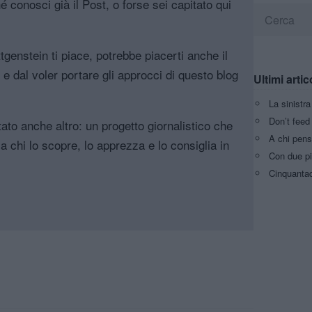
é conosci già il Post, o forse sei capitato qui
genstein ti piace, potrebbe piacerti anche il
, e dal voler portare gli approcci di questo blog
Ultimi artic
La sinistr
Don’t feed 
tato anche altro: un progetto giornalistico che
A chi pens
a chi lo scopre, lo apprezza e lo consiglia in
Con due pi
Cinquantaq