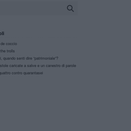
oli
a de coccio
the trolls
i, quando senti dire “patrimoniale”?
stole caricate a salve e un canestro di parole
uattro contro quarantasei