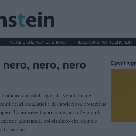
NOTIZIE CHE NON LO ERANO
FILOLOGIA DI WITTGENSTEIN
 nero, nero, nero
E per i rega
 friulano raccontata oggi da Repubblica è
ecenti deliri localistici e di capricciosa protezione
peri. L’iperbrevettismo contestato alle grandi
 aziende alimentari, col risultato che siamo a
otti secolari