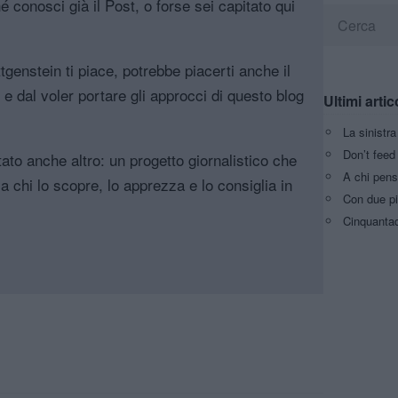
é conosci già il Post, o forse sei capitato qui
genstein ti piace, potrebbe piacerti anche il
, e dal voler portare gli approcci di questo blog
Ultimi artic
La sinistr
Don’t feed 
tato anche altro: un progetto giornalistico che
A chi pens
a chi lo scopre, lo apprezza e lo consiglia in
Con due pi
Cinquantaq