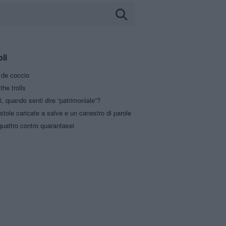
oli
a de coccio
the trolls
i, quando senti dire “patrimoniale”?
stole caricate a salve e un canestro di parole
uattro contro quarantasei