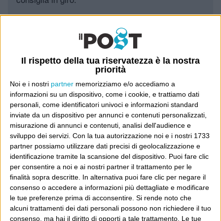
Leggi il Post, magari ti piace
Il rispetto della tua riservatezza è la nostra
Luca Sofri
Wittgenstein
priorità
Noi e i nostri
partner
memorizziamo e/o accediamo a
informazioni su un dispositivo, come i cookie, e trattiamo dati
personali, come identificatori univoci e informazioni standard
inviate da un dispositivo per annunci e contenuti personalizzati,
POST SUCCESSIVO
misurazione di annunci e contenuti, analisi dell'audience e
POST PRECEDENTE
E a proposito di confusioni
Da che pulpito
sviluppo dei servizi.
Con la tua autorizzazione noi e i nostri 1733
cronologiche
partner possiamo utilizzare dati precisi di geolocalizzazione e
identificazione tramite la scansione del dispositivo. Puoi fare clic
per consentire a noi e ai nostri partner il trattamento per le
finalità sopra descritte. In alternativa puoi fare clic per negare il
consenso o accedere a informazioni più dettagliate e modificare
E per i regali di Natale
le tue preferenze prima di acconsentire.
Si rende noto che
alcuni trattamenti dei dati personali possono non richiedere il tuo
consenso, ma hai il diritto di opporti a tale trattamento. Le tue