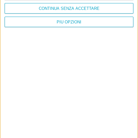
CONTINUA SENZA ACCETTARE
PIÙ OPZIONI
Info
AI che scrive di Taylor Swift come se fossi io
Filologia di Wittgenstein
Cookie