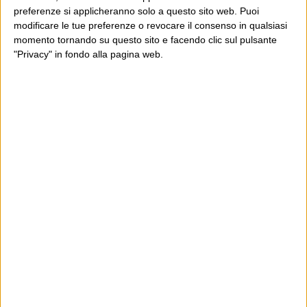
preferenze si applicheranno solo a questo sito web. Puoi
modificare le tue preferenze o revocare il consenso in qualsiasi
momento tornando su questo sito e facendo clic sul pulsante
"Privacy" in fondo alla pagina web.
Ultimi articoli
La sinistra de coccio
Don’t feed the trolls
A chi pensi, quando senti dire “patrimoniale”?
Con due pistole caricate a salve e un canestro di parole