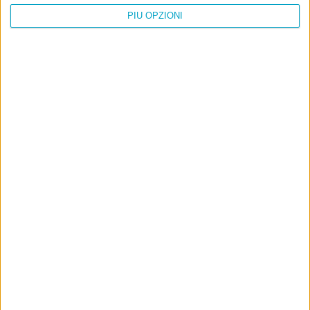
PIÙ OPZIONI
Info
AI che scrive di Taylor Swift come se fossi io
Filologia di Wittgenstein
Cookie
Informativa sui cookie