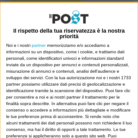
Luca Sofri
Wittgenstein
Il rispetto della tua riservatezza è la nostra
priorità
Noi e i nostri
partner
memorizziamo e/o accediamo a
informazioni su un dispositivo, come i cookie, e trattiamo dati
personali, come identificatori univoci e informazioni standard
POST PRECEDENTE
POST SUCCESSIVO
Le cose cambiano
“Abbiamo sbagliato”
inviate da un dispositivo per annunci e contenuti personalizzati,
misurazione di annunci e contenuti, analisi dell'audience e
sviluppo dei servizi.
Con la tua autorizzazione noi e i nostri 1733
partner possiamo utilizzare dati precisi di geolocalizzazione e
identificazione tramite la scansione del dispositivo. Puoi fare clic
E per i regali di Natale
per consentire a noi e ai nostri partner il trattamento per le
finalità sopra descritte. In alternativa puoi fare clic per negare il
consenso o accedere a informazioni più dettagliate e modificare
le tue preferenze prima di acconsentire.
Si rende noto che
alcuni trattamenti dei dati personali possono non richiedere il tuo
consenso, ma hai il diritto di opporti a tale trattamento. Le tue
preferenze si applicheranno solo a questo sito web. Puoi