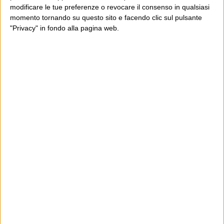
modificare le tue preferenze o revocare il consenso in qualsiasi
momento tornando su questo sito e facendo clic sul pulsante
"Privacy" in fondo alla pagina web.
Ultimi articoli
La sinistra de coccio
Don’t feed the trolls
A chi pensi, quando senti dire “patrimoniale”?
Con due pistole caricate a salve e un canestro di parole
Cinquantaquattro contro quarantasei