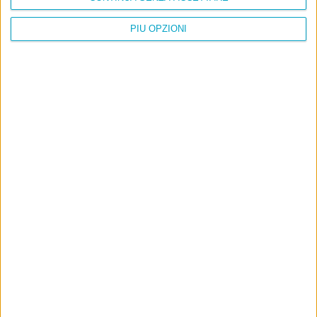
PIÙ OPZIONI
Info
AI che scrive di Taylor Swift come se fossi io
Filologia di Wittgenstein
Cookie
Informativa sui cookie