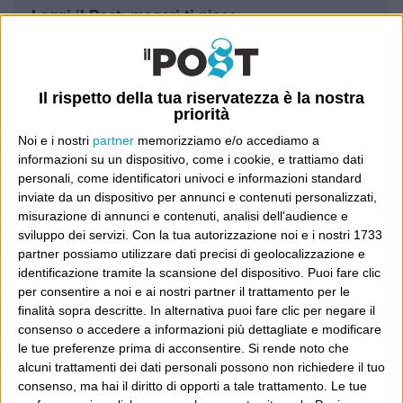
Leggi il Post, magari ti piace
Luca Sofri
Wittgenstein
Il rispetto della tua riservatezza è la nostra
priorità
Noi e i nostri
partner
memorizziamo e/o accediamo a
informazioni su un dispositivo, come i cookie, e trattiamo dati
personali, come identificatori univoci e informazioni standard
inviate da un dispositivo per annunci e contenuti personalizzati,
POST PRECEDENTE
POST SUCCESSIVO
Dedica
Americanate
misurazione di annunci e contenuti, analisi dell'audience e
sviluppo dei servizi.
Con la tua autorizzazione noi e i nostri 1733
partner possiamo utilizzare dati precisi di geolocalizzazione e
identificazione tramite la scansione del dispositivo. Puoi fare clic
per consentire a noi e ai nostri partner il trattamento per le
E per i regali di Natale
finalità sopra descritte. In alternativa puoi fare clic per negare il
consenso o accedere a informazioni più dettagliate e modificare
le tue preferenze prima di acconsentire.
Si rende noto che
alcuni trattamenti dei dati personali possono non richiedere il tuo
consenso, ma hai il diritto di opporti a tale trattamento. Le tue