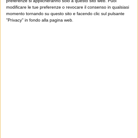
preferenze si applicheranno solo a questo sito web. Puoi
modificare le tue preferenze o revocare il consenso in qualsiasi
momento tornando su questo sito e facendo clic sul pulsante
"Privacy" in fondo alla pagina web.
Ultimi articoli
La sinistra de coccio
Don’t feed the trolls
A chi pensi, quando senti dire “patrimoniale”?
Con due pistole caricate a salve e un canestro di parole
Cinquantaquattro contro quarantasei