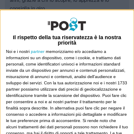
consiglia in giro.
Leggi il Post, magari ti piace
Il rispetto della tua riservatezza è la nostra
priorità
Luca Sofri
Wittgenstein
Noi e i nostri
partner
memorizziamo e/o accediamo a
informazioni su un dispositivo, come i cookie, e trattiamo dati
personali, come identificatori univoci e informazioni standard
inviate da un dispositivo per annunci e contenuti personalizzati,
misurazione di annunci e contenuti, analisi dell'audience e
sviluppo dei servizi.
Con la tua autorizzazione noi e i nostri 1733
POST PRECEDENTE
POST SUCCESSIVO
Tutta la città ne parla
Dimestichezze
partner possiamo utilizzare dati precisi di geolocalizzazione e
identificazione tramite la scansione del dispositivo. Puoi fare clic
per consentire a noi e ai nostri partner il trattamento per le
finalità sopra descritte. In alternativa puoi fare clic per negare il
consenso o accedere a informazioni più dettagliate e modificare
E per i regali di Natale
le tue preferenze prima di acconsentire.
Si rende noto che
alcuni trattamenti dei dati personali possono non richiedere il tuo
consenso, ma hai il diritto di opporti a tale trattamento. Le tue