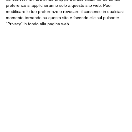
preferenze si applicheranno solo a questo sito web. Puoi
modificare le tue preferenze o revocare il consenso in qualsiasi
momento tornando su questo sito e facendo clic sul pulsante
"Privacy" in fondo alla pagina web.
Ultimi articoli
La sinistra de coccio
Don’t feed the trolls
A chi pensi, quando senti dire “patrimoniale”?
Con due pistole caricate a salve e un canestro di parole