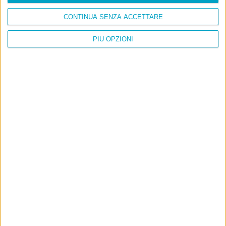
CONTINUA SENZA ACCETTARE
PIÙ OPZIONI
Info
AI che scrive di Taylor Swift come se fossi io
Filologia di Wittgenstein