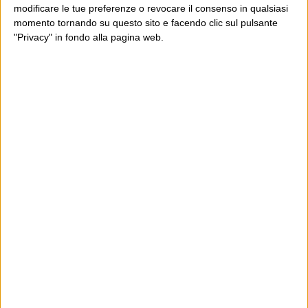
modificare le tue preferenze o revocare il consenso in qualsiasi
momento tornando su questo sito e facendo clic sul pulsante
"Privacy" in fondo alla pagina web.
Ultimi articoli
La sinistra de coccio
Don’t feed the trolls
A chi pensi, quando senti dire “patrimoniale”?
Con due pistole caricate a salve e un canestro di parole
Cinquantaquattro contro quarantasei