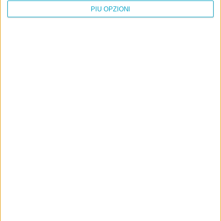
PIÙ OPZIONI
Info
AI che scrive di Taylor Swift come se fossi io
Filologia di Wittgenstein
Cookie
Informativa sui cookie