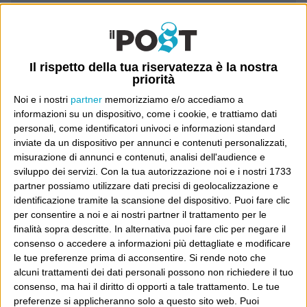
Luca Sofri
Wittgenstein
Il rispetto della tua riservatezza è la nostra
priorità
Noi e i nostri
partner
memorizziamo e/o accediamo a
informazioni su un dispositivo, come i cookie, e trattiamo dati
personali, come identificatori univoci e informazioni standard
POST SUCCESSIVO
POST PRECEDENTE
Binetti sì e Pannella no
inviate da un dispositivo per annunci e contenuti personalizzati,
misurazione di annunci e contenuti, analisi dell'audience e
sviluppo dei servizi.
Con la tua autorizzazione noi e i nostri 1733
partner possiamo utilizzare dati precisi di geolocalizzazione e
identificazione tramite la scansione del dispositivo. Puoi fare clic
E per i regali di Natale
per consentire a noi e ai nostri partner il trattamento per le
finalità sopra descritte. In alternativa puoi fare clic per negare il
consenso o accedere a informazioni più dettagliate e modificare
le tue preferenze prima di acconsentire.
Si rende noto che
alcuni trattamenti dei dati personali possono non richiedere il tuo
consenso, ma hai il diritto di opporti a tale trattamento. Le tue
preferenze si applicheranno solo a questo sito web. Puoi