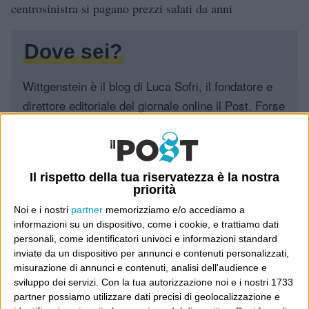
centrosinistra si pagano prezzi salati da anni
Dove sei?
Wittgenstein è il blog di Luca Sofri, il fondatore e
direttore editoriale del giornale online il Post. Forse
sei qui perché conosci già il Post, o forse sei
capitato qui per altri giri.
In questo secondo caso, e se Wittgenstein ti piace,
Il rispetto della tua riservatezza è la nostra
priorità
potrebbe piacerti anche il Post: che è partito
Noi e i nostri
partner
memorizziamo e/o accediamo a
proprio da qui, e dal voler portare gli approcci di
informazioni su un dispositivo, come i cookie, e trattiamo dati
questo blog dentro a un progetto più grande.
personali, come identificatori univoci e informazioni standard
inviate da un dispositivo per annunci e contenuti personalizzati,
Poi il Post è cresciuto ed è diventato anche altro:
misurazione di annunci e contenuti, analisi dell'audience e
un progetto giornalistico che prosegue da oltre 16
sviluppo dei servizi.
Con la tua autorizzazione noi e i nostri 1733
partner possiamo utilizzare dati precisi di geolocalizzazione e
anni, grazie a chi lo scopre, lo apprezza e lo