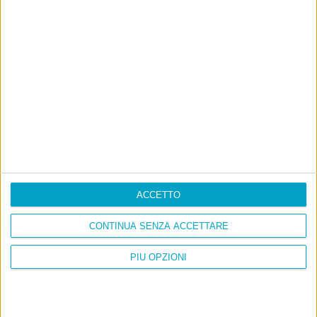
Cinquantaquattro contro quarantasei
ACCETTO
CONTINUA SENZA ACCETTARE
PIÙ OPZIONI