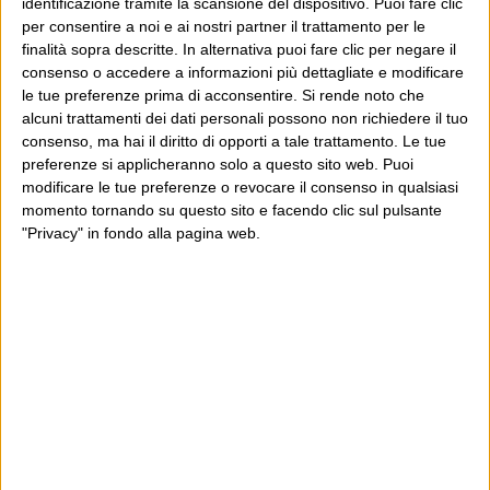
identificazione tramite la scansione del dispositivo. Puoi fare clic
consiglia in giro.
per consentire a noi e ai nostri partner il trattamento per le
finalità sopra descritte. In alternativa puoi fare clic per negare il
Leggi il Post, magari ti piace
consenso o accedere a informazioni più dettagliate e modificare
le tue preferenze prima di acconsentire.
Si rende noto che
alcuni trattamenti dei dati personali possono non richiedere il tuo
consenso, ma hai il diritto di opporti a tale trattamento. Le tue
Luca Sofri
Wittgenstein
preferenze si applicheranno solo a questo sito web. Puoi
modificare le tue preferenze o revocare il consenso in qualsiasi
momento tornando su questo sito e facendo clic sul pulsante
"Privacy" in fondo alla pagina web.
POST PRECEDENTE
POST SUCCESSIVO
Grazie, ma no, grazie
La parola agli esperti
E per i regali di Natale