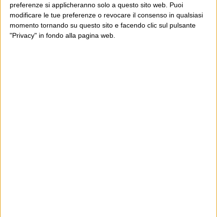
preferenze si applicheranno solo a questo sito web. Puoi
modificare le tue preferenze o revocare il consenso in qualsiasi
momento tornando su questo sito e facendo clic sul pulsante
"Privacy" in fondo alla pagina web.
Ultimi articoli
La sinistra de coccio
Don’t feed the trolls
A chi pensi, quando senti dire “patrimoniale”?
Con due pistole caricate a salve e un canestro di parole
Cinquantaquattro contro quarantasei