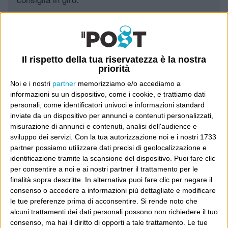
Leggi il Post, magari ti piace
Il rispetto della tua riservatezza è la nostra
Luca Sofri
Wittgenstein
priorità
Noi e i nostri
partner
memorizziamo e/o accediamo a
informazioni su un dispositivo, come i cookie, e trattiamo dati
personali, come identificatori univoci e informazioni standard
inviate da un dispositivo per annunci e contenuti personalizzati,
misurazione di annunci e contenuti, analisi dell'audience e
POST PRECEDENTE
POST SUCCESSIVO
Paolo Virzì per Ivan Scalfarotto
Dalla parte dei bambini
sviluppo dei servizi.
Con la tua autorizzazione noi e i nostri 1733
partner possiamo utilizzare dati precisi di geolocalizzazione e
identificazione tramite la scansione del dispositivo. Puoi fare clic
per consentire a noi e ai nostri partner il trattamento per le
finalità sopra descritte. In alternativa puoi fare clic per negare il
E per i regali di Natale
consenso o accedere a informazioni più dettagliate e modificare
le tue preferenze prima di acconsentire.
Si rende noto che
alcuni trattamenti dei dati personali possono non richiedere il tuo
consenso, ma hai il diritto di opporti a tale trattamento. Le tue