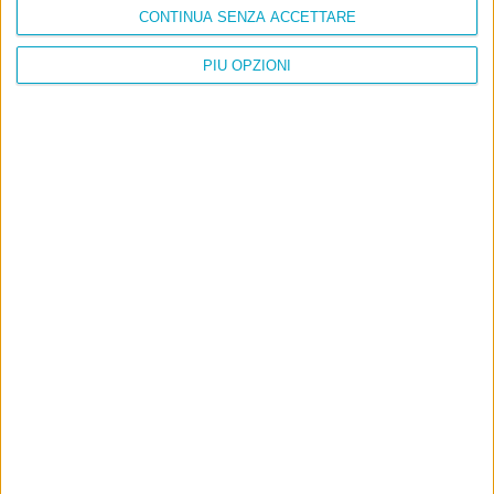
CONTINUA SENZA ACCETTARE
PIÙ OPZIONI
Info
AI che scrive di Taylor Swift come se fossi io
Filologia di Wittgenstein
Cookie