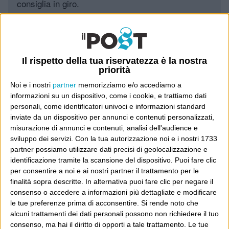
consiglia in giro.
Leggi il Post, magari ti piace
Il rispetto della tua riservatezza è la nostra
Luca Sofri
Wittgenstein
priorità
Noi e i nostri
partner
memorizziamo e/o accediamo a
informazioni su un dispositivo, come i cookie, e trattiamo dati
personali, come identificatori univoci e informazioni standard
inviate da un dispositivo per annunci e contenuti personalizzati,
misurazione di annunci e contenuti, analisi dell'audience e
POST PRECEDENTE
POST SUCCESSIVO
sviluppo dei servizi.
Con la tua autorizzazione noi e i nostri 1733
2978!
Ellen
partner possiamo utilizzare dati precisi di geolocalizzazione e
identificazione tramite la scansione del dispositivo. Puoi fare clic
per consentire a noi e ai nostri partner il trattamento per le
finalità sopra descritte. In alternativa puoi fare clic per negare il
E per i regali di Natale
consenso o accedere a informazioni più dettagliate e modificare
le tue preferenze prima di acconsentire.
Si rende noto che
alcuni trattamenti dei dati personali possono non richiedere il tuo
consenso, ma hai il diritto di opporti a tale trattamento. Le tue