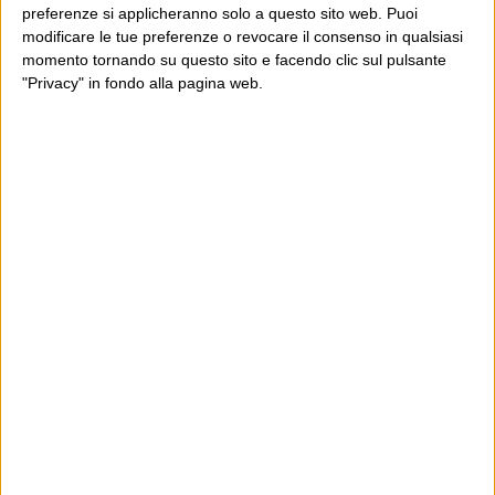
preferenze si applicheranno solo a questo sito web. Puoi
modificare le tue preferenze o revocare il consenso in qualsiasi
momento tornando su questo sito e facendo clic sul pulsante
"Privacy" in fondo alla pagina web.
Ultimi articoli
La sinistra de coccio
Don’t feed the trolls
A chi pensi, quando senti dire “patrimoniale”?
Con due pistole caricate a salve e un canestro di parole