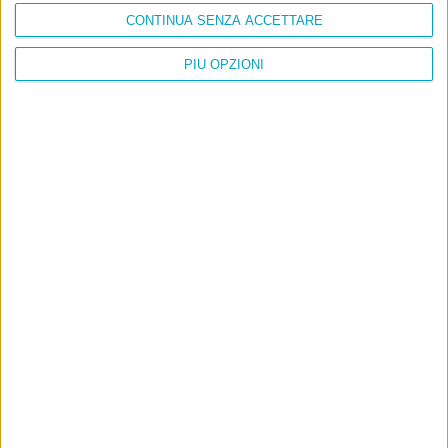
CONTINUA SENZA ACCETTARE
PIÙ OPZIONI
Info
AI che scrive di Taylor Swift come se fossi io
Filologia di Wittgenstein
Cookie