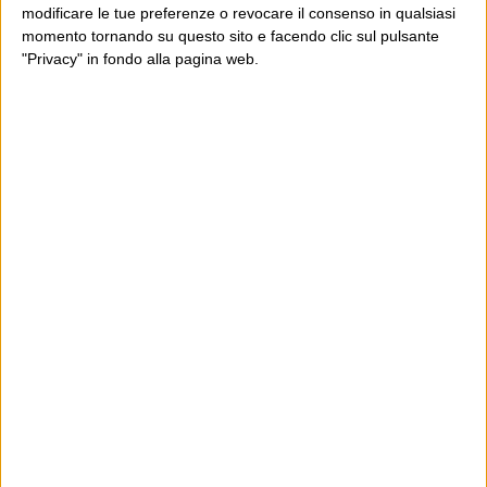
modificare le tue preferenze o revocare il consenso in qualsiasi
momento tornando su questo sito e facendo clic sul pulsante
"Privacy" in fondo alla pagina web.
Ultimi articoli
La sinistra de coccio
Don’t feed the trolls
A chi pensi, quando senti dire “patrimoniale”?
Con due pistole caricate a salve e un canestro di parole
Cinquantaquattro contro quarantasei