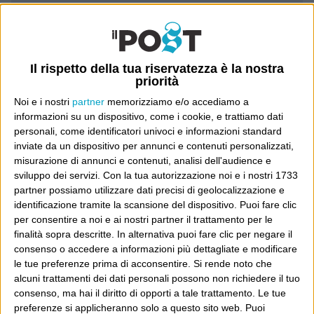
Luca Sofri
Wittgenstein
Il rispetto della tua riservatezza è la nostra
priorità
Noi e i nostri
partner
memorizziamo e/o accediamo a
informazioni su un dispositivo, come i cookie, e trattiamo dati
personali, come identificatori univoci e informazioni standard
POST PRECEDENTE
POST SUCCESSIVO
Testimonianze
Scarpe e sòle
inviate da un dispositivo per annunci e contenuti personalizzati,
misurazione di annunci e contenuti, analisi dell'audience e
sviluppo dei servizi.
Con la tua autorizzazione noi e i nostri 1733
partner possiamo utilizzare dati precisi di geolocalizzazione e
identificazione tramite la scansione del dispositivo. Puoi fare clic
E per i regali di Natale
per consentire a noi e ai nostri partner il trattamento per le
finalità sopra descritte. In alternativa puoi fare clic per negare il
consenso o accedere a informazioni più dettagliate e modificare
le tue preferenze prima di acconsentire.
Si rende noto che
alcuni trattamenti dei dati personali possono non richiedere il tuo
consenso, ma hai il diritto di opporti a tale trattamento. Le tue
preferenze si applicheranno solo a questo sito web. Puoi