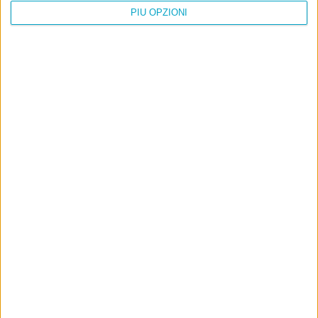
PIÙ OPZIONI
Info
AI che scrive di Taylor Swift come se fossi io
Filologia di Wittgenstein
Cookie
Informativa sui cookie