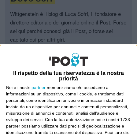
Wittgenstein è il blog di Luca Sofri, il fondatore e
direttore editoriale del giornale online il Post. Forse
sei qui perché conosci già il Post, o forse sei
capitato qui per altri giri.
In questo secondo caso, e se Wittgenstein ti piace,
potrebbe piacerti anche il Post: che è partito
proprio da qui, e dal voler portare gli approcci di
Il rispetto della tua riservatezza è la nostra
questo blog dentro a un progetto più grande.
priorità
Noi e i nostri
partner
memorizziamo e/o accediamo a
Poi il Post è cresciuto ed è diventato anche altro:
informazioni su un dispositivo, come i cookie, e trattiamo dati
un progetto giornalistico che prosegue da oltre 16
personali, come identificatori univoci e informazioni standard
inviate da un dispositivo per annunci e contenuti personalizzati,
anni, grazie a chi lo scopre, lo apprezza e lo
misurazione di annunci e contenuti, analisi dell'audience e
consiglia in giro.
sviluppo dei servizi.
Con la tua autorizzazione noi e i nostri 1733
partner possiamo utilizzare dati precisi di geolocalizzazione e
Leggi il Post, magari ti piace
identificazione tramite la scansione del dispositivo. Puoi fare clic