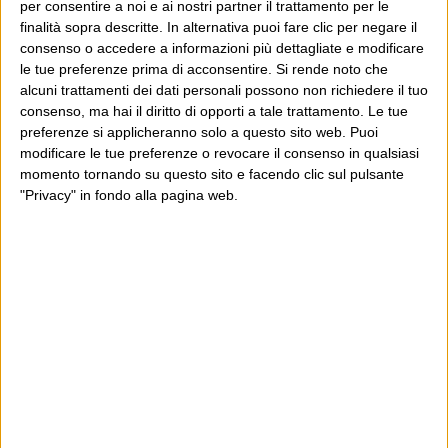
per consentire a noi e ai nostri partner il trattamento per le
finalità sopra descritte. In alternativa puoi fare clic per negare il
consenso o accedere a informazioni più dettagliate e modificare
Luca Sofri
Wittgenstein
le tue preferenze prima di acconsentire.
Si rende noto che
alcuni trattamenti dei dati personali possono non richiedere il tuo
consenso, ma hai il diritto di opporti a tale trattamento. Le tue
preferenze si applicheranno solo a questo sito web. Puoi
modificare le tue preferenze o revocare il consenso in qualsiasi
momento tornando su questo sito e facendo clic sul pulsante
POST PRECEDENTE
POST SUCCESSIVO
"Privacy" in fondo alla pagina web.
La maggiore età un po’ sì e un
Era tanto beneducato,
po’ no
Bertinotti…
E per i regali di Natale