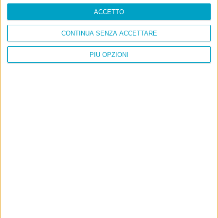
ACCETTO
CONTINUA SENZA ACCETTARE
PIÙ OPZIONI
Info
AI che scrive di Taylor Swift come se fossi io