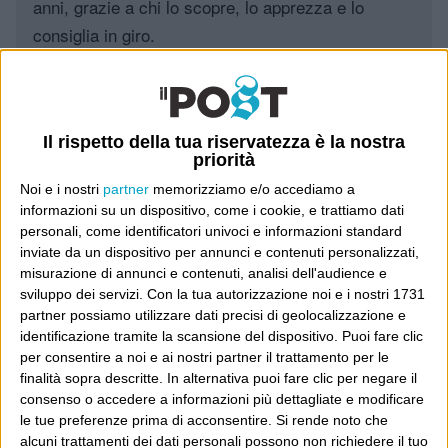
anni, grazie a chi lo scopre, lo apprezza e lo
consiglia in giro.
Leggi il Post, magari ti piace
Il rispetto della tua riservatezza è la nostra
priorità
Luca Sofri
Wittgenstein
Noi e i nostri
partner
memorizziamo e/o accediamo a
informazioni su un dispositivo, come i cookie, e trattiamo dati
personali, come identificatori univoci e informazioni standard
inviate da un dispositivo per annunci e contenuti personalizzati,
misurazione di annunci e contenuti, analisi dell'audience e
POST PRECEDENTE
sviluppo dei servizi.
Con la tua autorizzazione noi e i nostri 1731
POST SUCCESSIVO
partner possiamo utilizzare dati precisi di geolocalizzazione e
“Una voce che facilmente rischia di
identificazione tramite la scansione del dispositivo. Puoi fare clic
Alta fedeltà
spegnersi”
per consentire a noi e ai nostri partner il trattamento per le
finalità sopra descritte. In alternativa puoi fare clic per negare il
consenso o accedere a informazioni più dettagliate e modificare
le tue preferenze prima di acconsentire.
Si rende noto che
alcuni trattamenti dei dati personali possono non richiedere il tuo
E per i regali di Natale