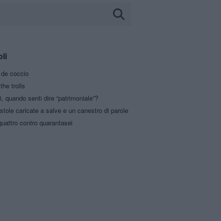
oli
a de coccio
the trolls
i, quando senti dire “patrimoniale”?
stole caricate a salve e un canestro di parole
uattro contro quarantasei