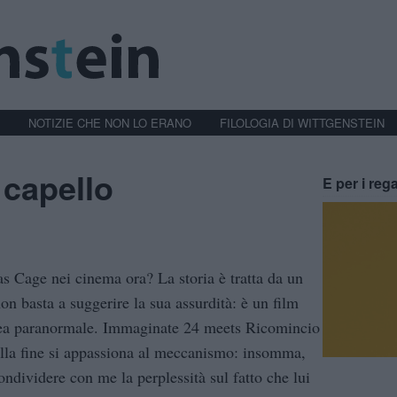
NOTIZIE CHE NON LO ERANO
FILOLOGIA DI WITTGENSTEIN
 capello
E per i rega
as Cage nei cinema ora? La storia è tratta da un
n basta a suggerire la sua assurdità: è un film
idea paranormale. Immaginate 24 meets Ricomincio
alla fine si appassiona al meccanismo: insomma,
ondividere con me la perplessità sul fatto che lui