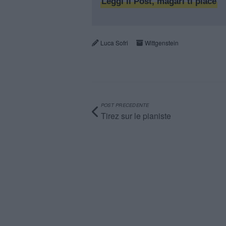
Leggi il Post, magari ti piace
Luca Sofri
Wittgenstein
POST PRECEDENTE
Tirez sur le pianiste