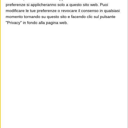
preferenze si applicheranno solo a questo sito web. Puoi
modificare le tue preferenze o revocare il consenso in qualsiasi
momento tornando su questo sito e facendo clic sul pulsante
"Privacy" in fondo alla pagina web.
Ultimi articoli
La sinistra de coccio
Don’t feed the trolls
A chi pensi, quando senti dire “patrimoniale”?
Con due pistole caricate a salve e un canestro di parole