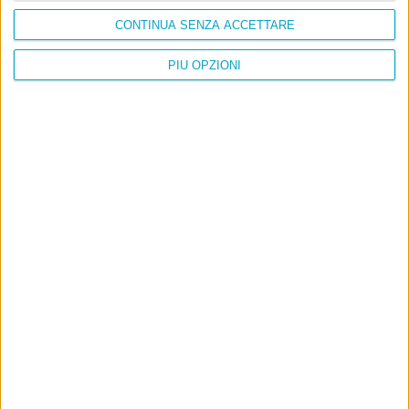
CONTINUA SENZA ACCETTARE
PIÙ OPZIONI
Info
AI che scrive di Taylor Swift come se fossi io
Filologia di Wittgenstein
Cookie