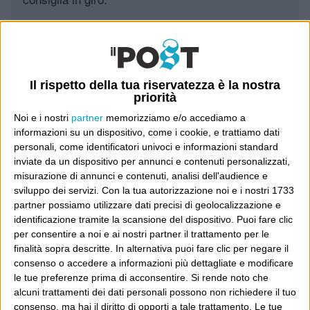
Leggi il Post, magari ti piace
Il rispetto della tua riservatezza è la nostra
Luca Sofri
Wittgenstein
priorità
Noi e i nostri
partner
memorizziamo e/o accediamo a
informazioni su un dispositivo, come i cookie, e trattiamo dati
personali, come identificatori univoci e informazioni standard
inviate da un dispositivo per annunci e contenuti personalizzati,
POST SUCCESSIVO
misurazione di annunci e contenuti, analisi dell'audience e
POST PRECEDENTE
Non basta essere vecchi (ovvero:
Lippi?
sviluppo dei servizi.
Con la tua autorizzazione noi e i nostri 1733
come ti riduce la politica)
partner possiamo utilizzare dati precisi di geolocalizzazione e
identificazione tramite la scansione del dispositivo. Puoi fare clic
per consentire a noi e ai nostri partner il trattamento per le
finalità sopra descritte. In alternativa puoi fare clic per negare il
consenso o accedere a informazioni più dettagliate e modificare
E per i regali di Natale
le tue preferenze prima di acconsentire.
Si rende noto che
alcuni trattamenti dei dati personali possono non richiedere il tuo
consenso, ma hai il diritto di opporti a tale trattamento. Le tue