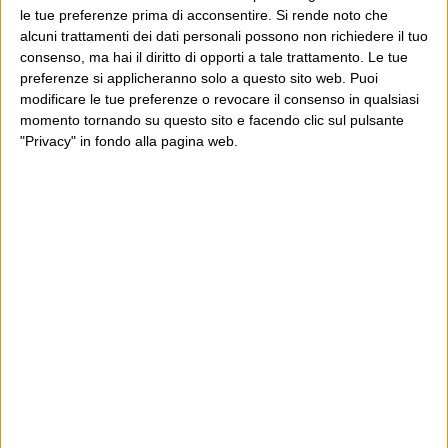
le tue preferenze prima di acconsentire.
Si rende noto che
POST PRECEDENTE
POST SUCCESSIVO
alcuni trattamenti dei dati personali possono non richiedere il tuo
Ted Neeley
Giuseppe D’Avanzo
consenso, ma hai il diritto di opporti a tale trattamento. Le tue
preferenze si applicheranno solo a questo sito web. Puoi
modificare le tue preferenze o revocare il consenso in qualsiasi
momento tornando su questo sito e facendo clic sul pulsante
E per i regali di Natale
"Privacy" in fondo alla pagina web.