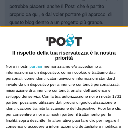
potrebbe piacerti anche il Post: che è partito
proprio da qui, e dal voler portare gli approcci di
questo blog dentro a un progetto più grande.
Poi il Post è cresciuto ed è diventato anche altro:
un progetto giornalistico che prosegue da oltre 16
anni, grazie a chi lo scopre, lo apprezza e lo
Il rispetto della tua riservatezza è la nostra
priorità
consiglia in giro.
Noi e i nostri
partner
memorizziamo e/o accediamo a
Leggi il Post, magari ti piace
informazioni su un dispositivo, come i cookie, e trattiamo dati
personali, come identificatori univoci e informazioni standard
inviate da un dispositivo per annunci e contenuti personalizzati,
misurazione di annunci e contenuti, analisi dell'audience e
Luca Sofri
Cartastampata
,
Il Foglio
uovo alla coque
,
sviluppo dei servizi.
Con la tua autorizzazione noi e i nostri 1731
weeklypedia
partner possiamo utilizzare dati precisi di geolocalizzazione e
identificazione tramite la scansione del dispositivo. Puoi fare clic
per consentire a noi e ai nostri partner il trattamento per le
finalità sopra descritte. In alternativa puoi fare clic per negare il
consenso o accedere a informazioni più dettagliate e modificare