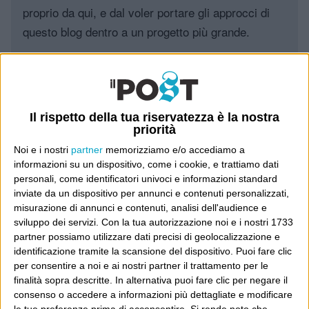
proprio da qui, e dal voler portare gli approcci di
questo blog dentro a un progetto più grande.
Poi il Post è cresciuto ed è diventato anche altro:
un progetto giornalistico che prosegue da oltre 16
anni, grazie a chi lo scopre, lo apprezza e lo
Il rispetto della tua riservatezza è la nostra
consiglia in giro.
priorità
Noi e i nostri
partner
memorizziamo e/o accediamo a
Leggi il Post, magari ti piace
informazioni su un dispositivo, come i cookie, e trattiamo dati
personali, come identificatori univoci e informazioni standard
inviate da un dispositivo per annunci e contenuti personalizzati,
misurazione di annunci e contenuti, analisi dell'audience e
Luca Sofri
Wittgenstein
sviluppo dei servizi.
Con la tua autorizzazione noi e i nostri 1733
partner possiamo utilizzare dati precisi di geolocalizzazione e
identificazione tramite la scansione del dispositivo. Puoi fare clic
per consentire a noi e ai nostri partner il trattamento per le
finalità sopra descritte. In alternativa puoi fare clic per negare il
consenso o accedere a informazioni più dettagliate e modificare
POST PRECEDENTE
POST SUCCESSIVO
A pensar male
Poi dice i blogger
le tue preferenze prima di acconsentire.
Si rende noto che