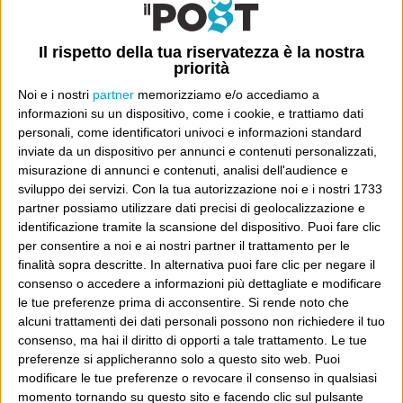
Il rispetto della tua riservatezza è la nostra
priorità
Noi e i nostri
partner
memorizziamo e/o accediamo a
informazioni su un dispositivo, come i cookie, e trattiamo dati
personali, come identificatori univoci e informazioni standard
Ultimi articoli
inviate da un dispositivo per annunci e contenuti personalizzati,
misurazione di annunci e contenuti, analisi dell'audience e
La sinistra de coccio
sviluppo dei servizi.
Con la tua autorizzazione noi e i nostri 1733
Don’t feed the trolls
partner possiamo utilizzare dati precisi di geolocalizzazione e
A chi pensi, quando senti dire “patrimoniale”?
identificazione tramite la scansione del dispositivo. Puoi fare clic
Con due pistole caricate a salve e un canestro di parole
per consentire a noi e ai nostri partner il trattamento per le
Cinquantaquattro contro quarantasei
finalità sopra descritte. In alternativa puoi fare clic per negare il
consenso o accedere a informazioni più dettagliate e modificare
le tue preferenze prima di acconsentire.
Si rende noto che
alcuni trattamenti dei dati personali possono non richiedere il tuo
consenso, ma hai il diritto di opporti a tale trattamento. Le tue
preferenze si applicheranno solo a questo sito web. Puoi
Info
modificare le tue preferenze o revocare il consenso in qualsiasi
momento tornando su questo sito e facendo clic sul pulsante