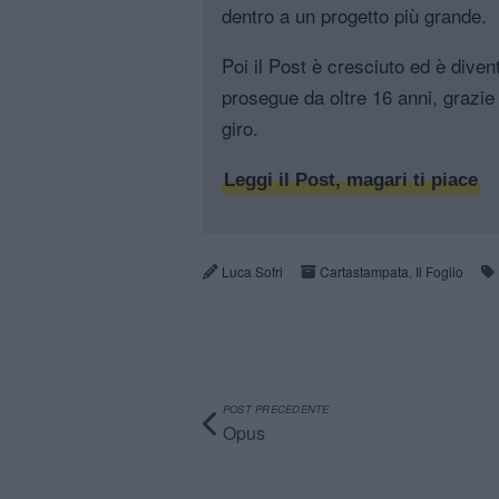
dentro a un progetto più grande.
Poi il Post è cresciuto ed è diven
prosegue da oltre 16 anni, grazie 
giro.
Leggi il Post, magari ti piace
Luca Sofri
Cartastampata
,
Il Foglio
POST PRECEDENTE
Opus