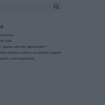
oli
a de coccio
the trolls
i, quando senti dire “patrimoniale”?
stole caricate a salve e un canestro di parole
uattro contro quarantasei