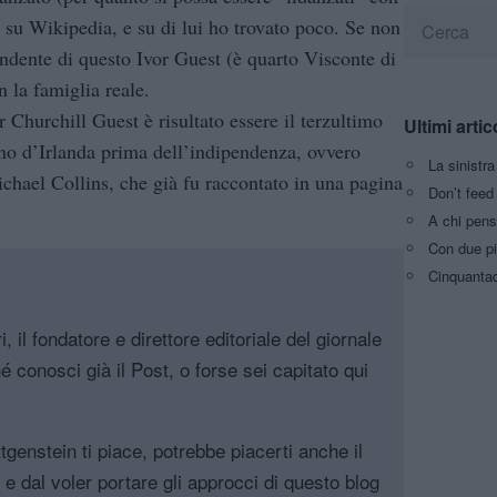
su Wikipedia, e su di lui ho trovato poco. Se non
endente di questo Ivor Guest (è quarto Visconte di
 la famiglia reale.
or Churchill Guest è risultato essere il terzultimo
Ultimi artic
no d’Irlanda prima dell’indipendenza, ovvero
La sinistr
Michael Collins, che già fu raccontato in una pagina
Don’t feed 
A chi pens
Con due pi
Cinquantaq
, il fondatore e direttore editoriale del giornale
é conosci già il Post, o forse sei capitato qui
genstein ti piace, potrebbe piacerti anche il
, e dal voler portare gli approcci di questo blog