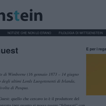
NOTIZIE CHE NON LO ERANO
FILOLOGIA DI WITTGENSTEIN
Guest
E per i rega
te di Wimborne (16 gennaio 1873 – 14 giugno
o degli ultimi Lords Luogotenenti di Irlanda,
Rivolta di Pasqua.
Guest: quello che cercavo io è il produttore del
anzato (per quanto si possa essere “fidanzati” con