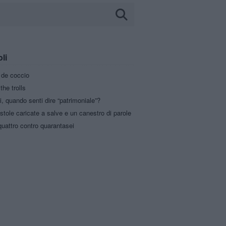
oli
a de coccio
the trolls
i, quando senti dire “patrimoniale”?
stole caricate a salve e un canestro di parole
uattro contro quarantasei