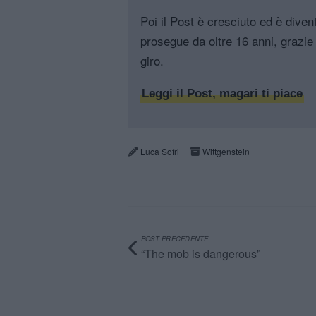
Poi il Post è cresciuto ed è diven
prosegue da oltre 16 anni, grazie 
giro.
Leggi il Post, magari ti piace
Luca Sofri
Wittgenstein
POST PRECEDENTE
“The mob is dangerous”