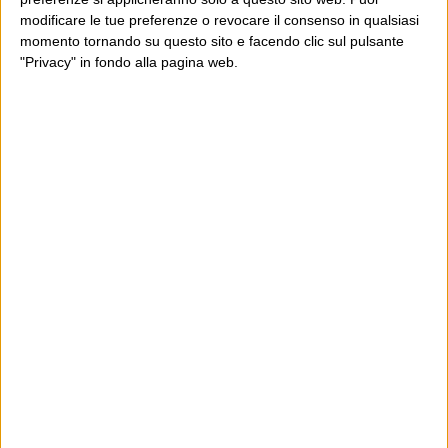
modificare le tue preferenze o revocare il consenso in qualsiasi
momento tornando su questo sito e facendo clic sul pulsante
"Privacy" in fondo alla pagina web.
Ultimi articoli
La sinistra de coccio
Don’t feed the trolls
A chi pensi, quando senti dire “patrimoniale”?
Con due pistole caricate a salve e un canestro di parole
Cinquantaquattro contro quarantasei