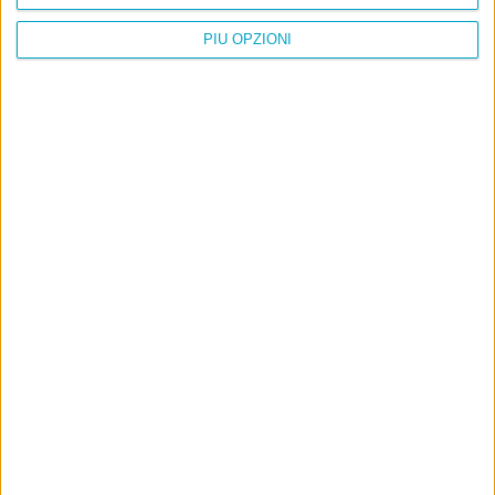
PIÙ OPZIONI
Info
AI che scrive di Taylor Swift come se fossi io
Filologia di Wittgenstein
Cookie
Informativa sui cookie