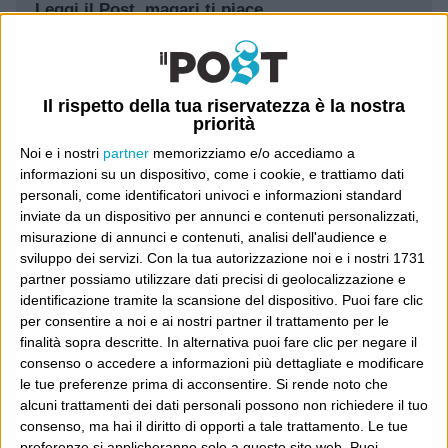
Leggi il Post, magari ti piace
Luca Sofri
Wittgenstein
Il rispetto della tua riservatezza è la nostra
priorità
Noi e i nostri
partner
memorizziamo e/o accediamo a
informazioni su un dispositivo, come i cookie, e trattiamo dati
personali, come identificatori univoci e informazioni standard
POST PRECEDENTE
POST SUCCESSIVO
inviate da un dispositivo per annunci e contenuti personalizzati,
Il privato è pubblico
And Papas
misurazione di annunci e contenuti, analisi dell'audience e
sviluppo dei servizi.
Con la tua autorizzazione noi e i nostri 1731
partner possiamo utilizzare dati precisi di geolocalizzazione e
identificazione tramite la scansione del dispositivo. Puoi fare clic
per consentire a noi e ai nostri partner il trattamento per le
E per i regali di Natale
finalità sopra descritte. In alternativa puoi fare clic per negare il
consenso o accedere a informazioni più dettagliate e modificare
le tue preferenze prima di acconsentire.
Si rende noto che
alcuni trattamenti dei dati personali possono non richiedere il tuo
consenso, ma hai il diritto di opporti a tale trattamento. Le tue
preferenze si applicheranno solo a questo sito web. Puoi