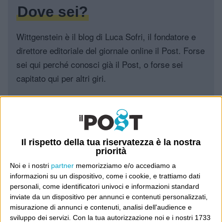
Dove sei?
Wittgenstein è il blog di Luca Sofri, il fondatore e
direttore editoriale del giornale online il Post. Forse
sei qui perché conosci già il Post, o forse sei
capitato qui per altri giri.
In questo secondo caso, e se Wittgenstein ti piace,
potrebbe piacerti anche il Post: che è partito
proprio da qui, e dal voler portare gli approcci di
questo blog dentro a un progetto più grande.
Il rispetto della tua riservatezza è la nostra
priorità
Poi il Post è cresciuto ed è diventato anche altro:
Noi e i nostri
partner
memorizziamo e/o accediamo a
informazioni su un dispositivo, come i cookie, e trattiamo dati
un progetto giornalistico che prosegue da oltre 16
personali, come identificatori univoci e informazioni standard
anni, grazie a chi lo scopre, lo apprezza e lo
inviate da un dispositivo per annunci e contenuti personalizzati,
consiglia in giro.
misurazione di annunci e contenuti, analisi dell'audience e
sviluppo dei servizi.
Con la tua autorizzazione noi e i nostri 1733