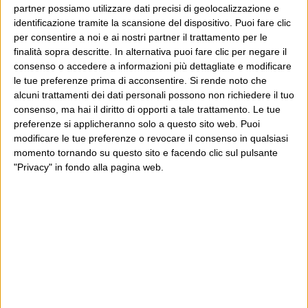
partner possiamo utilizzare dati precisi di geolocalizzazione e
Leggi il Post, magari ti piace
identificazione tramite la scansione del dispositivo. Puoi fare clic
per consentire a noi e ai nostri partner il trattamento per le
finalità sopra descritte. In alternativa puoi fare clic per negare il
consenso o accedere a informazioni più dettagliate e modificare
Luca Sofri
Wittgenstein
Condor
le tue preferenze prima di acconsentire.
Si rende noto che
alcuni trattamenti dei dati personali possono non richiedere il tuo
consenso, ma hai il diritto di opporti a tale trattamento. Le tue
preferenze si applicheranno solo a questo sito web. Puoi
modificare le tue preferenze o revocare il consenso in qualsiasi
POST PRECEDENTE
POST SUCCESSIVO
momento tornando su questo sito e facendo clic sul pulsante
Xmas mobs
Che sbadato!
"Privacy" in fondo alla pagina web.
E per i regali di Natale