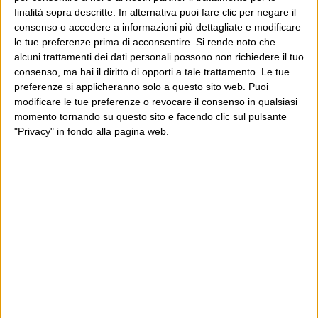
finalità sopra descritte. In alternativa puoi fare clic per negare il
consenso o accedere a informazioni più dettagliate e modificare
Pingback:
Almanacco del Giorno – 4 Mar. 2010 «
le tue preferenze prima di acconsentire.
Si rende noto che
Almanacco Americano
alcuni trattamenti dei dati personali possono non richiedere il tuo
consenso, ma hai il diritto di opporti a tale trattamento. Le tue
preferenze si applicheranno solo a questo sito web. Puoi
Commenti chiusi
modificare le tue preferenze o revocare il consenso in qualsiasi
momento tornando su questo sito e facendo clic sul pulsante
POST PRECEDENTE
POST SUCCESSIVO
"Privacy" in fondo alla pagina web.
E ti tirano le pietre
Coprirsi a vicenda
E per i regali di Natale