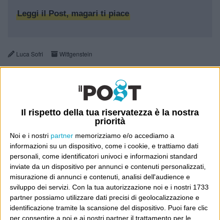
Leggi il Post, magari ti piace
Luca Sofri
Wittgenstein
Il rispetto della tua riservatezza è la nostra
3 COMMENTI SU “
BISOGNEREBBE
priorità
INVENTARLI
”
Noi e i nostri
partner
memorizziamo e/o accediamo a
informazioni su un dispositivo, come i cookie, e trattiamo dati
personali, come identificatori univoci e informazioni standard
Pingback:
Più che un complotto, una barzelletta « La Casa
inviate da un dispositivo per annunci e contenuti personalizzati,
Dei Giochi
misurazione di annunci e contenuti, analisi dell'audience e
sviluppo dei servizi.
Con la tua autorizzazione noi e i nostri 1733
partner possiamo utilizzare dati precisi di geolocalizzazione e
identificazione tramite la scansione del dispositivo. Puoi fare clic
Pingback:
E ma allora è un vizio! « Fabristol
per consentire a noi e ai nostri partner il trattamento per le