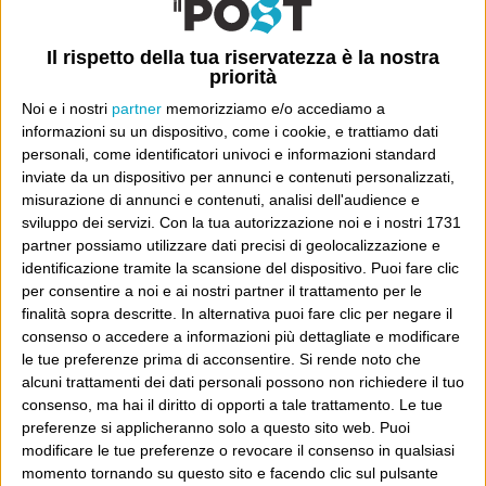
Il rispetto della tua riservatezza è la nostra
priorità
Noi e i nostri
partner
memorizziamo e/o accediamo a
informazioni su un dispositivo, come i cookie, e trattiamo dati
Ultimi articoli
personali, come identificatori univoci e informazioni standard
inviate da un dispositivo per annunci e contenuti personalizzati,
La sinistra de coccio
misurazione di annunci e contenuti, analisi dell'audience e
Don’t feed the trolls
sviluppo dei servizi.
Con la tua autorizzazione noi e i nostri 1731
A chi pensi, quando senti dire “patrimoniale”?
partner possiamo utilizzare dati precisi di geolocalizzazione e
identificazione tramite la scansione del dispositivo. Puoi fare clic
Con due pistole caricate a salve e un canestro di parole
per consentire a noi e ai nostri partner il trattamento per le
Cinquantaquattro contro quarantasei
finalità sopra descritte. In alternativa puoi fare clic per negare il
consenso o accedere a informazioni più dettagliate e modificare
le tue preferenze prima di acconsentire.
Si rende noto che
alcuni trattamenti dei dati personali possono non richiedere il tuo
consenso, ma hai il diritto di opporti a tale trattamento. Le tue
preferenze si applicheranno solo a questo sito web. Puoi
Info
modificare le tue preferenze o revocare il consenso in qualsiasi
AI che scrive di Taylor Swift come se fossi io
momento tornando su questo sito e facendo clic sul pulsante