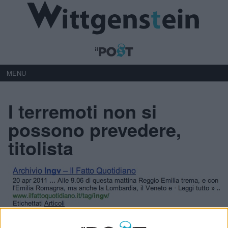
MENU
I terremoti non si
possono prevedere,
titolista