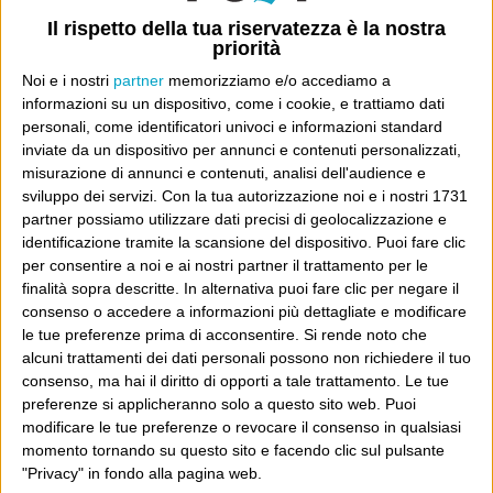
Il rispetto della tua riservatezza è la nostra
priorità
Ultimi articoli
Noi e i nostri
partner
memorizziamo e/o accediamo a
La sinistra de coccio
informazioni su un dispositivo, come i cookie, e trattiamo dati
Don’t feed the trolls
personali, come identificatori univoci e informazioni standard
A chi pensi, quando senti dire “patrimoniale”?
inviate da un dispositivo per annunci e contenuti personalizzati,
misurazione di annunci e contenuti, analisi dell'audience e
Con due pistole caricate a salve e un canestro di parole
sviluppo dei servizi.
Con la tua autorizzazione noi e i nostri 1731
Cinquantaquattro contro quarantasei
partner possiamo utilizzare dati precisi di geolocalizzazione e
identificazione tramite la scansione del dispositivo. Puoi fare clic
per consentire a noi e ai nostri partner il trattamento per le
finalità sopra descritte. In alternativa puoi fare clic per negare il
consenso o accedere a informazioni più dettagliate e modificare
le tue preferenze prima di acconsentire.
Si rende noto che
Info
alcuni trattamenti dei dati personali possono non richiedere il tuo
AI che scrive di Taylor Swift come se fossi io
consenso, ma hai il diritto di opporti a tale trattamento. Le tue
preferenze si applicheranno solo a questo sito web. Puoi
Filologia di Wittgenstein
modificare le tue preferenze o revocare il consenso in qualsiasi
momento tornando su questo sito e facendo clic sul pulsante
Cookie
"Privacy" in fondo alla pagina web.