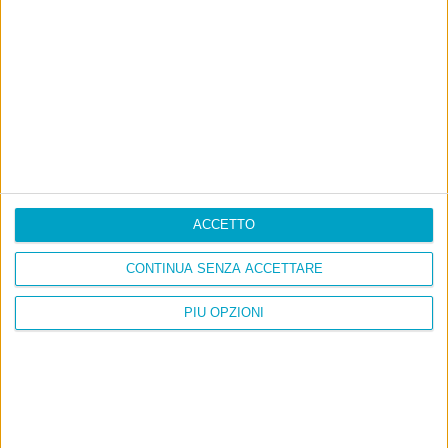
Don’t feed the trolls
A chi pensi, quando senti dire “patrimoniale”?
Con due pistole caricate a salve e un canestro di parole
Cinquantaquattro contro quarantasei
Info
ACCETTO
AI che scrive di Taylor Swift come se fossi io
CONTINUA SENZA ACCETTARE
Filologia di Wittgenstein
PIÙ OPZIONI
Cookie
Informativa sui cookie
Ultimi articoli