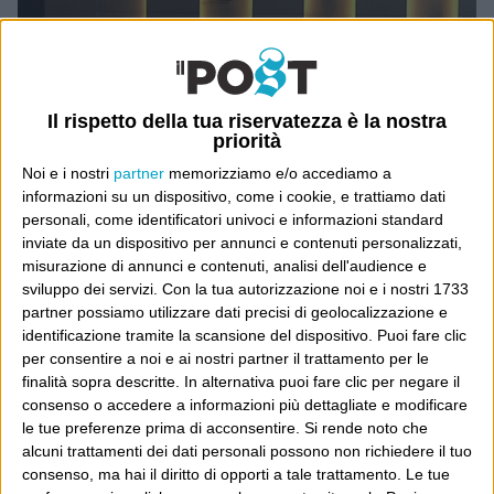
Il rispetto della tua riservatezza è la nostra
priorità
Noi e i nostri
partner
memorizziamo e/o accediamo a
informazioni su un dispositivo, come i cookie, e trattiamo dati
personali, come identificatori univoci e informazioni standard
inviate da un dispositivo per annunci e contenuti personalizzati,
misurazione di annunci e contenuti, analisi dell'audience e
sviluppo dei servizi.
Con la tua autorizzazione noi e i nostri 1733
partner possiamo utilizzare dati precisi di geolocalizzazione e
identificazione tramite la scansione del dispositivo. Puoi fare clic
per consentire a noi e ai nostri partner il trattamento per le
Ultimi articoli
finalità sopra descritte. In alternativa puoi fare clic per negare il
La sinistra de coccio
consenso o accedere a informazioni più dettagliate e modificare
Don’t feed the trolls
le tue preferenze prima di acconsentire.
Si rende noto che
alcuni trattamenti dei dati personali possono non richiedere il tuo
A chi pensi, quando senti dire “patrimoniale”?
consenso, ma hai il diritto di opporti a tale trattamento. Le tue
Con due pistole caricate a salve e un canestro di parole