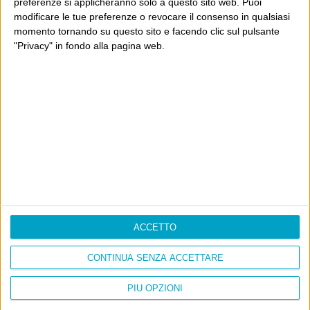
preferenze si applicheranno solo a questo sito web. Puoi
Cinquantaquattro contro quarantasei
modificare le tue preferenze o revocare il consenso in qualsiasi
momento tornando su questo sito e facendo clic sul pulsante
"Privacy" in fondo alla pagina web.
Info
AI che scrive di Taylor Swift come se fossi io
Filologia di Wittgenstein
Cookie
Informativa sui cookie
ACCETTO
Ultimi articoli
CONTINUA SENZA ACCETTARE
La sinistra de coccio
PIÙ OPZIONI
Don’t feed the trolls
A chi pensi, quando senti dire “patrimoniale”?