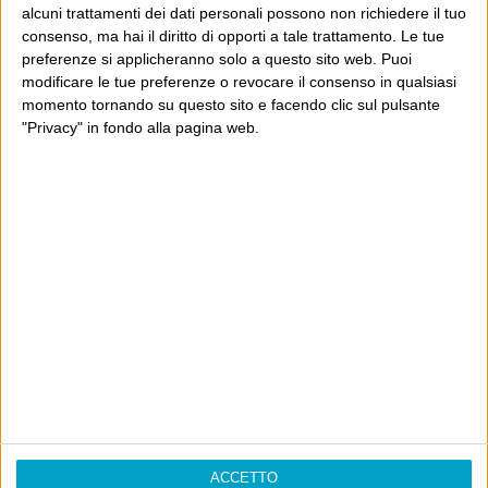
alcuni trattamenti dei dati personali possono non richiedere il tuo
consenso, ma hai il diritto di opporti a tale trattamento. Le tue
preferenze si applicheranno solo a questo sito web. Puoi
modificare le tue preferenze o revocare il consenso in qualsiasi
momento tornando su questo sito e facendo clic sul pulsante
"Privacy" in fondo alla pagina web.
Info
AI che scrive di Taylor Swift come se fossi io
Filologia di Wittgenstein
Cookie
ACCETTO