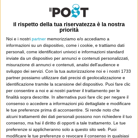
La nostra vita è Coca-Cola
1 Giugno 2004
Cartastampata
,
Donna
Il rispetto della tua riservatezza è la nostra
Mauro! A’ Mauro… c’è posto! C’è posto! Molti, molti,
priorità
anni fa, Antonello Venditti scrisse belle canzoni, tante.
Noi e i nostri
partner
memorizziamo e/o accediamo a
informazioni su un dispositivo, come i cookie, e trattiamo dati
“Lilly”, con una sola caduta premonitrice, è uno dei
personali, come identificatori univoci e informazioni standard
dischi più belli di questi trent’anni. E a un certo punto
inviate da un dispositivo per annunci e contenuti personalizzati,
Continua
lui si meritò...
misurazione di annunci e contenuti, analisi dell'audience e
sviluppo dei servizi.
Con la tua autorizzazione noi e i nostri 1733
partner possiamo utilizzare dati precisi di geolocalizzazione e
identificazione tramite la scansione del dispositivo. Puoi fare clic
per consentire a noi e ai nostri partner il trattamento per le
finalità sopra descritte. In alternativa puoi fare clic per negare il
consenso o accedere a informazioni più dettagliate e modificare
E per i regali di Natale (del 2026!)
le tue preferenze prima di acconsentire.
Si rende noto che
alcuni trattamenti dei dati personali possono non richiedere il tuo
consenso, ma hai il diritto di opporti a tale trattamento. Le tue
preferenze si applicheranno solo a questo sito web. Puoi
modificare le tue preferenze o revocare il consenso in qualsiasi