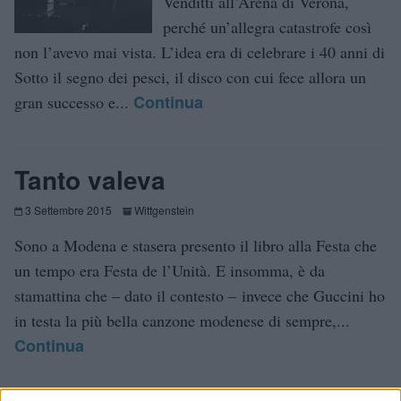
Venditti all’Arena di Verona,
perché un’allegra catastrofe così
non l’avevo mai vista. L’idea era di celebrare i 40 anni di
Sotto il segno dei pesci, il disco con cui fece allora un
Continua
gran successo e...
Tanto valeva
3 Settembre 2015
Wittgenstein
Sono a Modena e stasera presento il libro alla Festa che
un tempo era Festa de l’Unità. E insomma, è da
stamattina che – dato il contesto – invece che Guccini ho
in testa la più bella canzone modenese di sempre,...
Continua