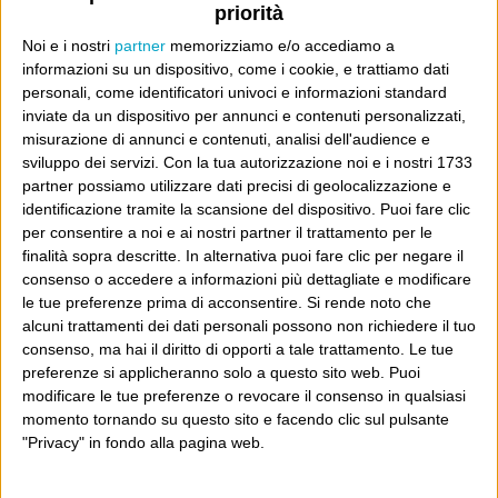
priorità
Noi e i nostri
partner
memorizziamo e/o accediamo a
E per i regali di Natale (del 2026!)
informazioni su un dispositivo, come i cookie, e trattiamo dati
personali, come identificatori univoci e informazioni standard
inviate da un dispositivo per annunci e contenuti personalizzati,
misurazione di annunci e contenuti, analisi dell'audience e
sviluppo dei servizi.
Con la tua autorizzazione noi e i nostri 1733
partner possiamo utilizzare dati precisi di geolocalizzazione e
identificazione tramite la scansione del dispositivo. Puoi fare clic
per consentire a noi e ai nostri partner il trattamento per le
finalità sopra descritte. In alternativa puoi fare clic per negare il
consenso o accedere a informazioni più dettagliate e modificare
le tue preferenze prima di acconsentire.
Si rende noto che
alcuni trattamenti dei dati personali possono non richiedere il tuo
consenso, ma hai il diritto di opporti a tale trattamento. Le tue
preferenze si applicheranno solo a questo sito web. Puoi
modificare le tue preferenze o revocare il consenso in qualsiasi
momento tornando su questo sito e facendo clic sul pulsante
"Privacy" in fondo alla pagina web.