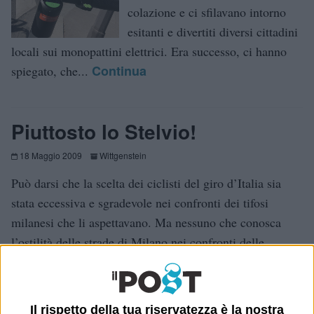
colazione e ci sfilavano intorno
esitanti e divertiti diversi cittadini
locali sui monopattini elettrici. Era successo, ci hanno
Continua
spiegato, che...
Piuttosto lo Stelvio!
18 Maggio 2009
Wittgenstein
Può darsi che la scelta dei ciclisti del giro d’Italia sia
stata eccessiva e sgradevole nei confronti dei tifosi
milanesi che li aspettavano. Ma nessuno che conosca
l’ostilità delle strade di Milano nei confronti delle
Continua
biciclette si meraviglia che persino...
Il rispetto della tua riservatezza è la nostra