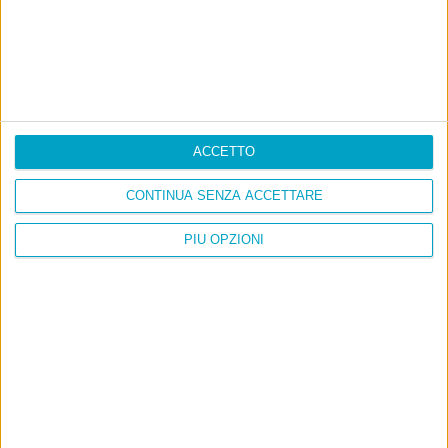
ACCETTO
CONTINUA SENZA ACCETTARE
PIÙ OPZIONI
Info
AI che scrive di Taylor Swift come se fossi io
Filologia di Wittgenstein