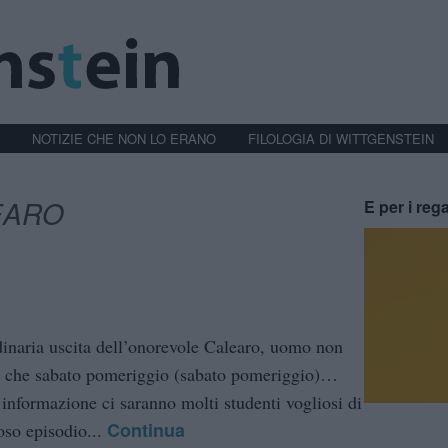
NOTIZIE CHE NON LO ERANO
FILOLOGIA DI WITTGENSTEIN
EARO
E per i rega
dinaria uscita dell’onorevole Calearo, uomo non
dì che sabato pomeriggio (sabato pomeriggio)…
i informazione ci saranno molti studenti vogliosi di
Continua
oso episodio...