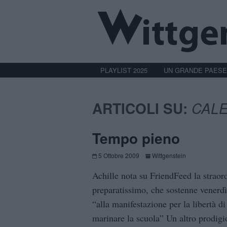
PLAYLIST 2025
UN GRANDE PAESE
ARTICOLI SU:
CAL
Tempo pieno
5 Ottobre 2009
Wittgenstein
Achille nota su FriendFeed la straor
preparatissimo, che sostenne vener
“alla manifestazione per la libertà d
marinare la scuola” Un altro prodigi