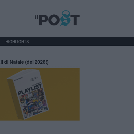
HIGHLIGHTS
li di Natale (del 2026!)