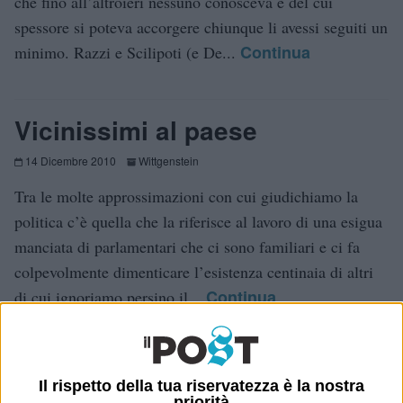
che fino all’altroieri nessuno conosceva e del cui
spessore si poteva accorgere chiunque li avessi seguiti un
Continua
minimo. Razzi e Scilipoti (e De...
Vicinissimi al paese
14 Dicembre 2010
Wittgenstein
Tra le molte approssimazioni con cui giudichiamo la
politica c’è quella che la riferisce al lavoro di una esigua
manciata di parlamentari che ci sono familiari e ci fa
colpevolmente dimenticare l’esistenza centinaia di altri
Continua
di cui ignoriamo persino il...
Il rispetto della tua riservatezza è la nostra
priorità