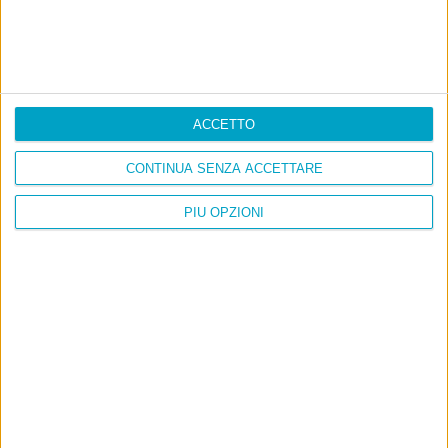
ACCETTO
CONTINUA SENZA ACCETTARE
PIÙ OPZIONI
Info
AI che scrive di Taylor Swift come se fossi io
Filologia di Wittgenstein
Cookie