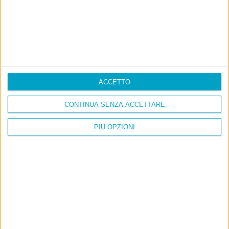
ACCETTO
CONTINUA SENZA ACCETTARE
PIÙ OPZIONI
Info
AI che scrive di Taylor Swift come se fossi io
Filologia di Wittgenstein