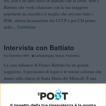
No, non è un altro disco di Battiato che fa cover. Non è
Battiato che vuole rilanciare con la sua maggiore
popolarità da classifica il meglio che avevano fatto i
PGR, ultima incarnazione dei CCCP e poi CSI prima
Continua
dello...
Intervista con Battiato
2 Dicembre 1999
Cartastampata
,
Musica
,
Panorama
La casa milanese di Franco Battiato ha un grande
soggiorno, il pavimento di legno e le vetrate colorate che
danno sulla chiesa di Santa Maria dei Miracoli. È una
bella giornata di sole autunnale, a Milano. Battiato è
Continua
appena tornato...
Il rispetto della tua riservatezza è la nostra