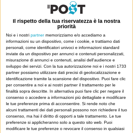
13 Marzo 2005
Wittgenstein
Ricostruisco, da brandelli di cose lette rapidamente, che
Il rispetto della tua riservatezza è la nostra
priorità
nei giorni scorsi Sabelli Fioretti sia tornato a dire
Noi e i nostri
partner
memorizziamo e/o accediamo a
stupidaggini sull’omicidio del commissario Calabresi,
informazioni su un dispositivo, come i cookie, e trattiamo dati
della serie chi-sa-parli: è un suo tormentone che oltre a
personali, come identificatori univoci e informazioni standard
Continua
non sortire alcun effetto nel merito – cosa...
inviate da un dispositivo per annunci e contenuti personalizzati,
misurazione di annunci e contenuti, analisi dell'audience e
sviluppo dei servizi.
Con la tua autorizzazione noi e i nostri 1733
partner possiamo utilizzare dati precisi di geolocalizzazione e
identificazione tramite la scansione del dispositivo. Puoi fare clic
per consentire a noi e ai nostri partner il trattamento per le
finalità sopra descritte. In alternativa puoi fare clic per negare il
E per i regali di Natale (del 2026!)
consenso o accedere a informazioni più dettagliate e modificare
le tue preferenze prima di acconsentire.
Si rende noto che
alcuni trattamenti dei dati personali possono non richiedere il tuo
consenso, ma hai il diritto di opporti a tale trattamento. Le tue
preferenze si applicheranno solo a questo sito web. Puoi
modificare le tue preferenze o revocare il consenso in qualsiasi