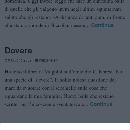
domenica. Oggi invece leggo che dice un’ennesima balla
di quelle che gli valgono inviti negli ultimi squinternati
salotti che gli restano: «A distanza di tanti anni, di fronte
Continua
alla statura morale di Niccolai, nessun...
Dovere
9 Giugno 2009
Wittgenstein
Ho letto il libro di Mughini sull’omicidio Calabresi. Per
una specie di “dovere”, la solita noiosa questione del
mare da svuotare con il secchiello sulle cose che
riguardano la mia famiglia. Nuove balle che restano
Continua
scritte, per l’incosciente sventatezza e...
Il senso della misura