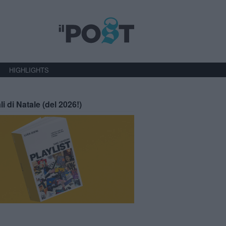
HIGHLIGHTS
li di Natale (del 2026!)