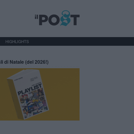
HIGHLIGHTS
li di Natale (del 2026!)