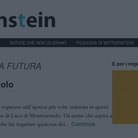
NOTIZIE CHE NON LO ERANO
FILOLOGIA DI WITTGENSTEIN
IA FUTURA
E per i rega
olo
espresso sull’ipotesi più volte reiterata in questi
ons di Luca di Montezemolo. Un uomo che aspira a
Continua
bbe far trapelare qualcosa del...