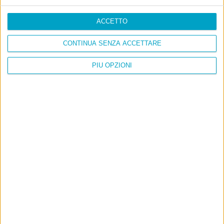
ACCETTO
CONTINUA SENZA ACCETTARE
PIÙ OPZIONI
Info
AI che scrive di Taylor Swift come se fossi io
Filologia di Wittgenstein
Cookie
Informativa sui cookie
Ultimi articoli
La sinistra de coccio