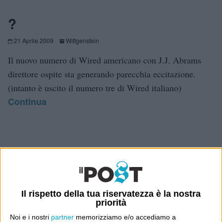
?
21 Aprile 2009
Wittgenstein
Il nuovo numero di Wired americano con J.J. Abrams
direttore ospite sta generando parecchia eccitazione.
(intanto è uscito il numero tre di Wired italiano)
Continua
E per i regali di Natale (del 2026!)
Il rispetto della tua riservatezza è la nostra
priorità
Noi e i nostri
partner
memorizziamo e/o accediamo a