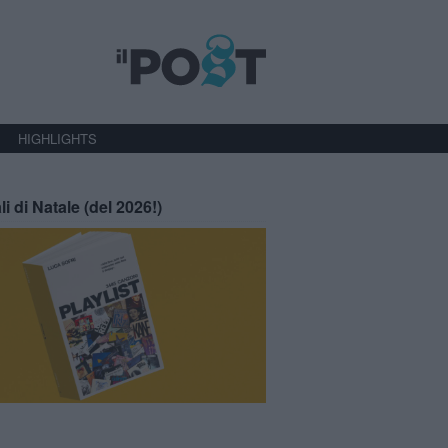
HIGHLIGHTS
li di Natale (del 2026!)