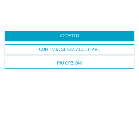
ACCETTO
CONTINUA SENZA ACCETTARE
PIÙ OPZIONI
Info
AI che scrive di Taylor Swift come se fossi io
Filologia di Wittgenstein
Cookie
Informativa sui cookie