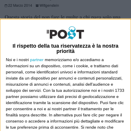
22 Marzo 2014
Wittgenstein
Questa storia del non fare le multe a chi paga solo una
quota del parcheggio a pagamento, non è palesemente
assurda? Voglio dire, se uno si astrae dal suo
immedesimarsi – per la gran parte di noialtri – più con...
Il rispetto della tua riservatezza è la nostra
Continua
priorità
Noi e i nostri
partner
memorizziamo e/o accediamo a
informazioni su un dispositivo, come i cookie, e trattiamo dati
La battaglia contro l’etica
personali, come identificatori univoci e informazioni standard
inviate da un dispositivo per annunci e contenuti personalizzati,
dell’onorevole Lupi
misurazione di annunci e contenuti, analisi dell'audience e
sviluppo dei servizi.
Con la tua autorizzazione noi e i nostri 1733
4 Novembre 2010
Wittgenstein
partner possiamo utilizzare dati precisi di geolocalizzazione e
identificazione tramite la scansione del dispositivo. Puoi fare clic
Maurizio Lupi dovrebbe interrompere un momento il
per consentire a noi e ai nostri partner il trattamento per le
flusso delle sue dichiarazioni e interviste e riflettere su
finalità sopra descritte. In alternativa puoi fare clic per negare il
quello che pensa e su quello che dice. Già l’altra sera a
consenso o accedere a informazioni più dettagliate e modificare
le tue preferenze prima di acconsentire.
Si rende noto che
Ballarò era andato baldanzosamente dicendo cose come