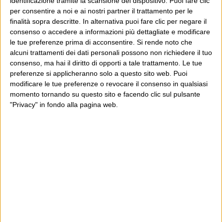
identificazione tramite la scansione del dispositivo. Puoi fare clic
Continua
dove venni sballottato in successivi...
per consentire a noi e ai nostri partner il trattamento per le
finalità sopra descritte. In alternativa puoi fare clic per negare il
consenso o accedere a informazioni più dettagliate e modificare
le tue preferenze prima di acconsentire.
Si rende noto che
Sul suo regno non tramonta
alcuni trattamenti dei dati personali possono non richiedere il tuo
mai il sole
consenso, ma hai il diritto di opporti a tale trattamento. Le tue
preferenze si applicheranno solo a questo sito web. Puoi
modificare le tue preferenze o revocare il consenso in qualsiasi
18 Aprile 2010
Wittgenstein
momento tornando su questo sito e facendo clic sul pulsante
L’altroieri Silvio Berlusconi ha attaccato Gomorra. Ieri
"Privacy" in fondo alla pagina web.
Repubblica ha pubblicato in prima pagina una risposta
dell’autore di Gomorra. Stamattina su Repubblica in
prima pagina ci sono una controrisposta di Marina
Berlusconi all’autore di Gomorra, e sotto una
Continua
controcontrorisposta dell’autore di...