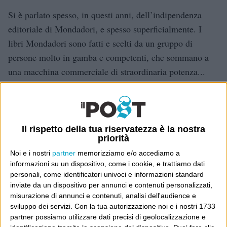
Si è parlato spesso, in questi anni, dell’indipendenza
editoriale di Mondadori, e spesso superficialmente. I
libri Mondadori sono fatti e scelti da un gruppo di
persone molto in gamba e competenti, che sommano a
una macchina commerciale di straordinaria potenza...
Continua
Vittorio Veltroni metterà
Il rispetto della tua riservatezza è la nostra
Mondadori online, finalmente?
priorità
Noi e i nostri
partner
memorizziamo e/o accediamo a
8 Luglio 2010
Wittgenstein
informazioni su un dispositivo, come i cookie, e trattiamo dati
personali, come identificatori univoci e informazioni standard
I primi anni della mia tardiva e ondivaga “carriera”
inviate da un dispositivo per annunci e contenuti personalizzati,
giornalistica milanese li ho passati in Mondadori a
misurazione di annunci e contenuti, analisi dell'audience e
sviluppo dei servizi.
Con la tua autorizzazione noi e i nostri 1733
Segrate – luogo a cui sono rimasto sentimentalmente
partner possiamo utilizzare dati precisi di geolocalizzazione e
affezionato, anche per via di Niemeyer e delle carpe –