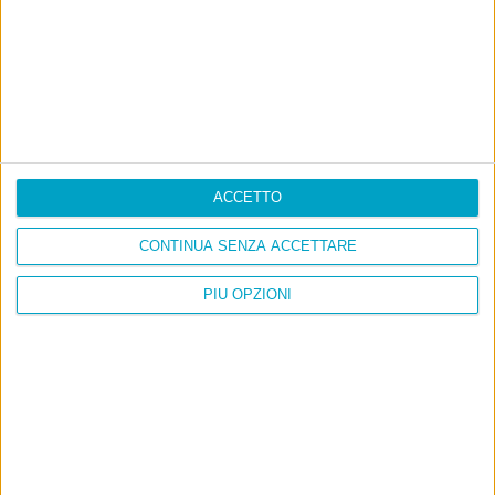
ACCETTO
CONTINUA SENZA ACCETTARE
PIÙ OPZIONI
Info
AI che scrive di Taylor Swift come se fossi io