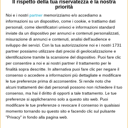
Il rispetto della tua riservatezza è la nostra
priorità
Noi e i nostri
partner
memorizziamo e/o accediamo a
informazioni su un dispositivo, come i cookie, e trattiamo dati
personali, come identificatori univoci e informazioni standard
E per i regali di Natale (del 2026!)
inviate da un dispositivo per annunci e contenuti personalizzati,
misurazione di annunci e contenuti, analisi dell'audience e
sviluppo dei servizi.
Con la tua autorizzazione noi e i nostri 1731
partner possiamo utilizzare dati precisi di geolocalizzazione e
identificazione tramite la scansione del dispositivo. Puoi fare clic
per consentire a noi e ai nostri partner il trattamento per le
finalità sopra descritte. In alternativa puoi fare clic per negare il
consenso o accedere a informazioni più dettagliate e modificare
le tue preferenze prima di acconsentire.
Si rende noto che
alcuni trattamenti dei dati personali possono non richiedere il tuo
consenso, ma hai il diritto di opporti a tale trattamento. Le tue
preferenze si applicheranno solo a questo sito web. Puoi
modificare le tue preferenze o revocare il consenso in qualsiasi
momento tornando su questo sito e facendo clic sul pulsante
"Privacy" in fondo alla pagina web.