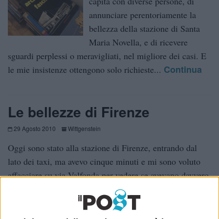
capita con diverse persone, di
annunciare perentoriamente la
bellezza della stazione di Santa
Maria Novella, e di ricevere
sguardi perplessi o meravigliati, nel migliore dei casi. E
Continua
le mie insistenze ottengono solo richieste...
Le bellezze di Firenze
29 Agosto 2010
Wittgenstein
Oggi sono stato alla stazione di Firenze, entrando dal
lato dei taxi, ma avevo cinque minuti e mi sono voluto
affacciare su via Valfonda per vedere se avevano davvero
buttato giù la pensilina di Toraldo di Francia. E wow, è...
Continua